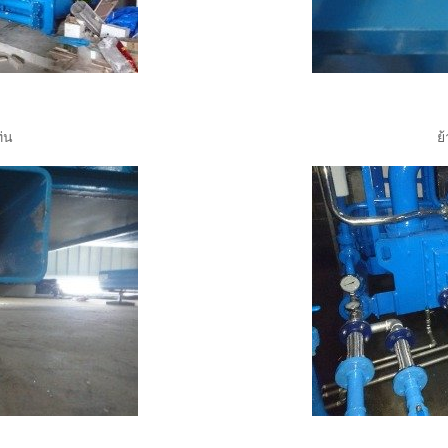
ท่น
ย