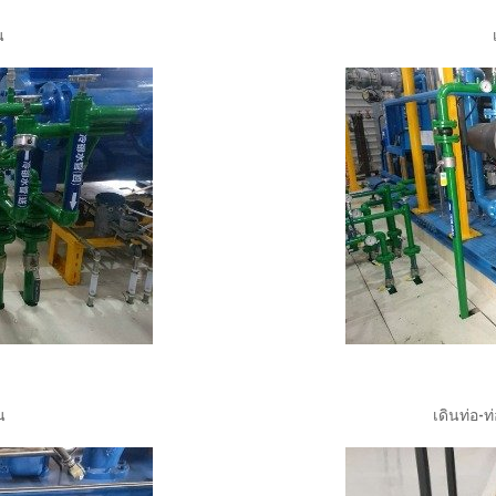
น
น
เดินท่อ-ท่