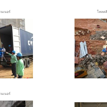
รนเนอร์
โหลดสิ
รนเนอร์