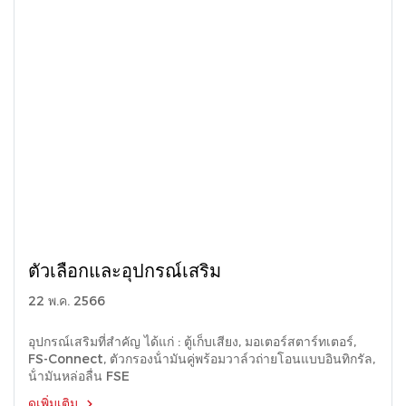
ตัวเลือกและอุปกรณ์เสริม
22 พ.ค. 2566
อุปกรณ์เสริมที่สําคัญ ได้แก่ : ตู้เก็บเสียง, มอเตอร์สตาร์ทเตอร์,
FS-Connect, ตัวกรองน้ํามันคู่พร้อมวาล์วถ่ายโอนแบบอินทิกรัล,
น้ํามันหล่อลื่น FSE
ดูเพิ่มเติม