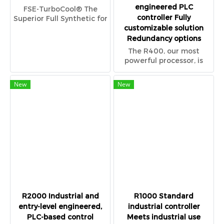
engineered PLC
FSE-TurboCool® The
controller Fully
Superior Full Synthetic for
Centrifugals
customizable solution
Redundancy options
The R400, our most
powerful processor, is
adaptable to any
compressor system
New
New
application. Capabilities
of the R400 include
redundant component
options, multiple voting,
and custom software
development.
R2000 Industrial and
R1000 Standard
entry-level engineered,
industrial controller
PLC-based control
Meets industrial use