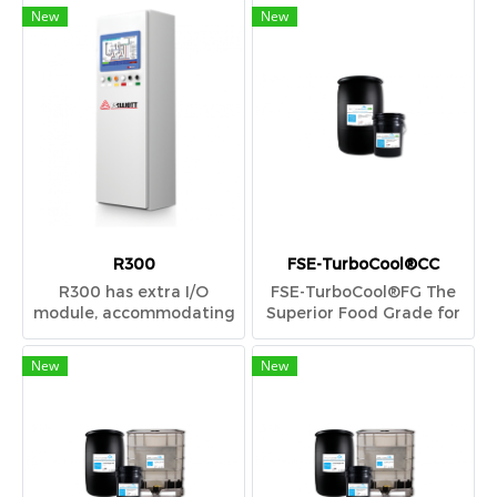
New
New
R300
FSE-TurboCool®CC
R300 has extra I/O
FSE-TurboCool®FG The
module, accommodating
Superior Food Grade for
the needs for digital
Centrifugals
outputs
New
New