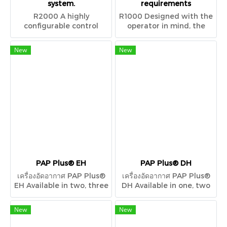
system.
requirements
R2000 A highly
R1000 Designed with the
configurable control
operator in mind, the
system, the R2000
R1000 Control System
focuses on improving
includes a 9˝ full touch-
New
New
energy efficiency and
screen display that
enhanced user
resembles the user
accessibility with a
interface of a tablet
feature-rich design.
device.
PAP Plus® EH
PAP Plus® DH
เครื่องอัดอากาศ PAP Plus®
เครื่องอัดอากาศ PAP Plus®
EH Available in two, three
DH Available in one, two
and four stage
and three stage
configurations, the PAP
configurations, the PAP
New
New
Plus® EH centrifugal
Plus® DH centrifugal
compressor provides a
compressor provides a