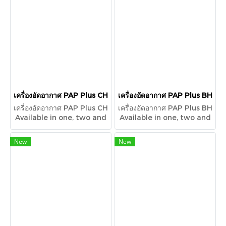
reliable flow up to 695
reliable flow up to 525
m3/min or 24,500 CFM.
m3/min or 18,500 CFM.
เครื่องอัดอากาศ PAP Plus CH
เครื่องอัดอากาศ PAP Plus BH
เครื่องอัดอากาศ PAP Plus CH
เครื่องอัดอากาศ PAP Plus BH
Available in one, two and
Available in one, two and
three stage
three stage
configurations, the PAP
configurations, the PAP
New
New
Plus® CH centrifugal
Plus BH® centrifugal
compressor provides a
compressor provides a
reliable flow up to 340
reliable flow up to 200
m3/min or 12,000 CFM.
m3/min or 7,000 CFM.