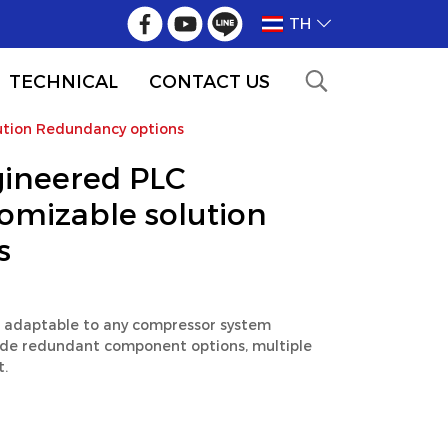
TH
TECHNICAL
CONTACT US
ution Redundancy options
ineered PLC
tomizable solution
s
s adaptable to any compressor system
clude redundant component options, multiple
t.