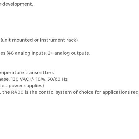
re development.
(unit mounted or instrument rack)
s (48 analog inputs, 2+ analog outputs,
mperature transmitters
Phase, 120 VAC+/- 10%, 50/60 Hz
s, power supplies)
the R400 is the control system of choice for applications req