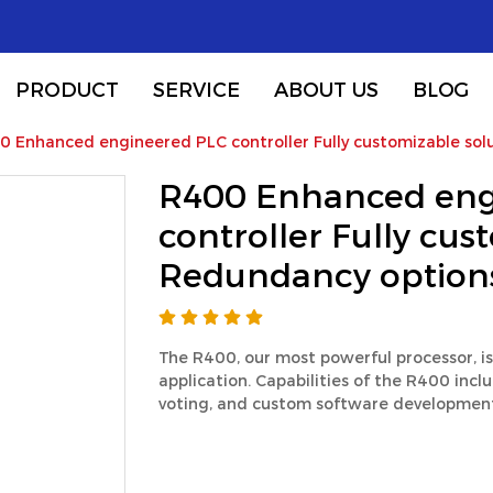
PRODUCT
SERVICE
ABOUT US
BLOG
0 Enhanced engineered PLC controller Fully customizable sol
R400 Enhanced eng
controller Fully cus
Redundancy option
The R400, our most powerful processor, i
application. Capabilities of the R400 in
voting, and custom software developmen