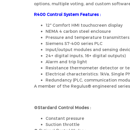
options, multiple voting, and custom softwa
R400 Control System Features :
12" Comfort HMI touchscreen display
NEMA 4 carbon steel enclosure
Pressure and temperature transmitters 
Siemens S7-400 series PLC
Input/output modules and sensing device
24+ digital inputs, 16+ digital outputs)
Alarm and trip light
Resistance thermometer detector or te
Electrical characteristics: 1kVa, Single 
Redundancy (PLC, communication module
A member of the Regulus® engineered series, 
⚙️Stardard Control Modes
:
Constant pressure
Suction throttle