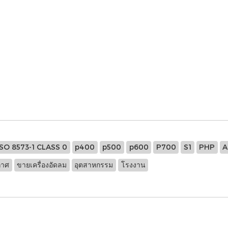
ISO 8573-1 CLASS 0
p400
p500
p600
P700
S1
PHP
A
กาศ
ขายเครื่องอัดลม
อุตสาหกรรม
โรงงาน