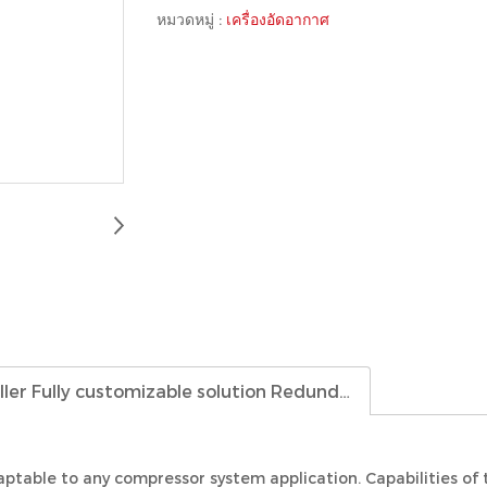
หมวดหมู่ :
เครื่องอัดอากาศ
R400 Enhanced engineered PLC controller Fully customizable solution Redundancy options
daptable to any compressor system application. Capabilities 